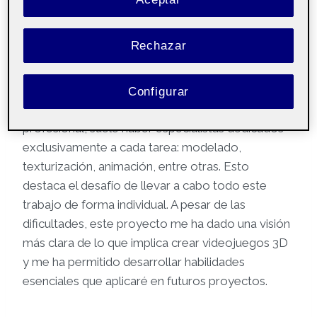
faceta del videojuego, como los modelos 3D,
cada una de las cinco etapas principales es lo
Rechazar
suficientemente compleja como para requerir
años de práctica y estudio.
Configurar
Es destacable observar que, en un equipo
profesional, suele haber especialistas dedicados
exclusivamente a cada tarea: modelado,
texturización, animación, entre otras. Esto
destaca el desafío de llevar a cabo todo este
trabajo de forma individual. A pesar de las
dificultades, este proyecto me ha dado una visión
más clara de lo que implica crear videojuegos 3D
y me ha permitido desarrollar habilidades
esenciales que aplicaré en futuros proyectos.