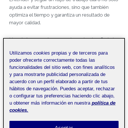
ayuda a evitar frustraciones, sino que también
optimiza el tiempo y garantiza un resultado de
mayor calidad.
Uno de los aspectos que más me ha desafiado ha
sido el mapeado UV y la texturización de los
Utilizamos
cookies
propias y de terceros para
modelos. Al ser un área que no había explorado
poder ofrecerte correctamente todas las
antes, me encontré con un aprendizaje bastante
funcionalidades del sitio web, con fines analíticos
complejo. Por otro lado, el aspecto que encontré
y para mostrarte publicidad personalizada de
más accesible fue la fase final, ya que tengo
acuerdo con un perfil elaborado a partir de tus
mayor experiencia trabajando con
Animator
hábitos de navegación. Puedes aceptar, rechazar
Controllers
y la programación asociada. Sin
o configurar tus preferencias haciendo clic abajo,
embargo, esta experiencia me ha dejado una
u obtener más información en nuestra
política de
conclusión clave: el desarrollo de videojuegos 3D
cookies.
es un proceso extremadamente exigente y
laborioso. Incluso cuando se trata de una sola
Aceptar