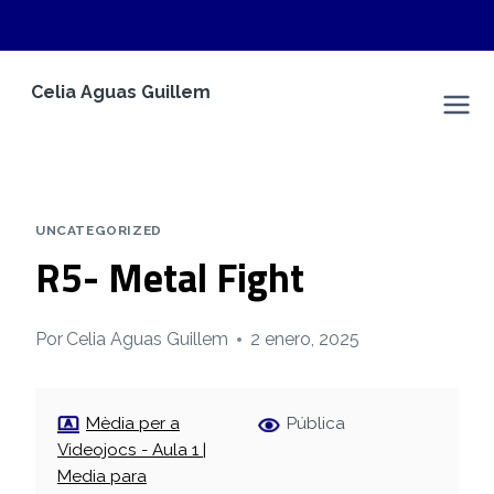
Saltar
Celia Aguas Guillem
al
Espacio Personal
contenido
UNCATEGORIZED
R5- Metal Fight
Por
Celia Aguas Guillem
2 enero, 2025
Mèdia per a
Pública
Videojocs - Aula 1 |
Media para